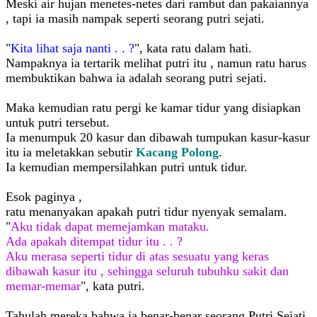
Meski air hujan menetes-netes dari rambut dan pakaiannya
, tapi ia masih nampak seperti seorang putri sejati.
"
Kita lihat saja nanti . . ?
", kata ratu dalam hati.
Nampaknya ia tertarik melihat putri itu , namun ratu harus
membuktikan bahwa ia adalah seorang putri sejati.
Maka kemudian ratu pergi ke kamar tidur yang disiapkan
untuk putri tersebut.
Ia menumpuk 20 kasur dan dibawah tumpukan kasur-kasur
itu ia meletakkan sebutir
Kacang Polong
.
Ia kemudian mempersilahkan putri untuk tidur.
Esok paginya ,
ratu menanyakan apakah putri tidur nyenyak semalam.
"
Aku tidak dapat memejamkan mataku.
Ada apakah ditempat tidur itu . . ?
Aku merasa seperti tidur di atas sesuatu yang keras
dibawah kasur itu , sehingga seluruh tubuhku sakit dan
memar-memar
", kata putri.
Tahulah mereka bahwa ia benar-benar seorang Putri Sejati